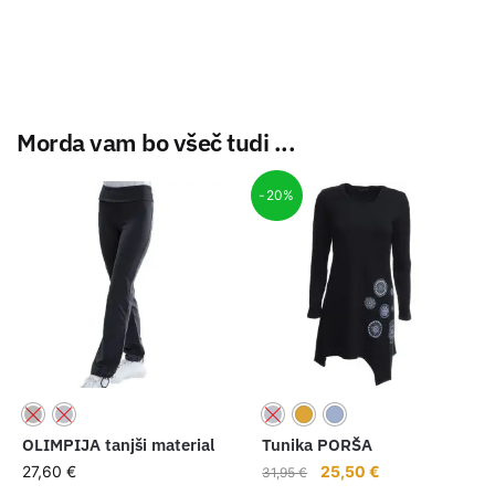
Morda vam bo všeč tudi ...
-20%
OLIMPIJA tanjši material
Tunika PORŠA
27,60
€
25,50
€
31,95
€