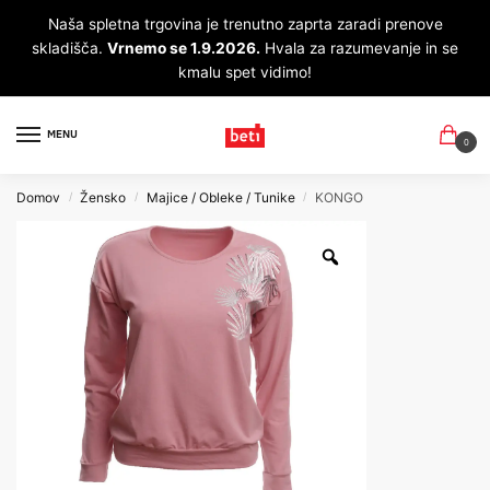
Naša spletna trgovina je trenutno zaprta zaradi prenove
skladišča.
Vrnemo se 1.9.2026.
Hvala za razumevanje in se
kmalu spet vidimo!
MENU
0
Domov
Žensko
Majice / Obleke / Tunike
KONGO
/
/
/