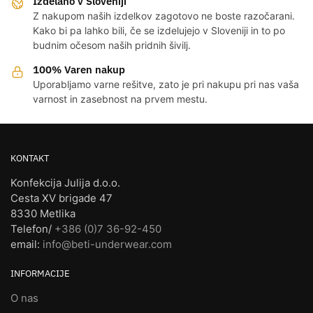
Izdelano v Sloveniji
Z nakupom naših izdelkov zagotovo ne boste razočarani.
Kako bi pa lahko bili, če se izdelujejo v Sloveniji in to po
budnim očesom naših pridnih šivilj.
100% Varen nakup
Uporabljamo varne rešitve, zato je pri nakupu pri nas vaša
varnost in zasebnost na prvem mestu.
KONTAKT
Konfekcija Julija d.o.o.
Cesta XV brigade 47
8330 Metlika
Telefon/
+386 (0)7 36-92-450
email:
info@beti-underwear.com
INFORMACIJE
O nas