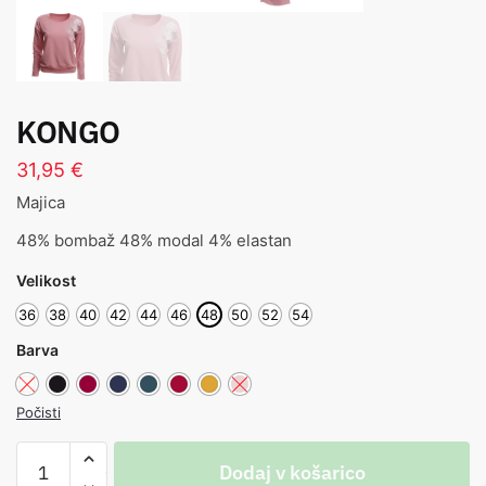
KONGO
31,95
€
Majica
48% bombaž 48% modal 4% elastan
Velikost
36
38
40
42
44
46
48
50
52
54
Barva
Počisti
Dodaj v košarico