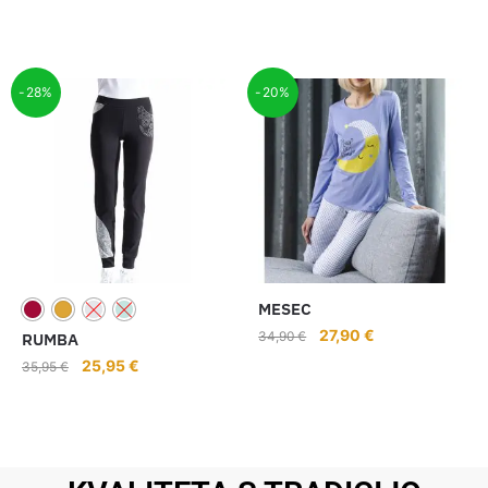
-28%
-20%
MESEC
27,90
€
34,90
€
RUMBA
25,95
€
35,95
€