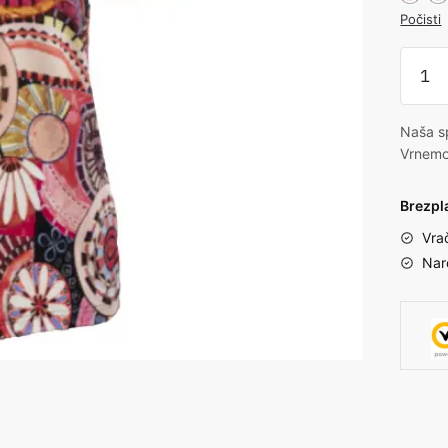
Počisti
Naša sp
Vrnemo
Brezpl
Vra
Nar