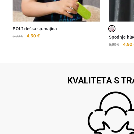
POLI deška sp.majica
4,50
€
5,90
€
Spodnje hl
4,90
5,90
€
KVALITETA S TR