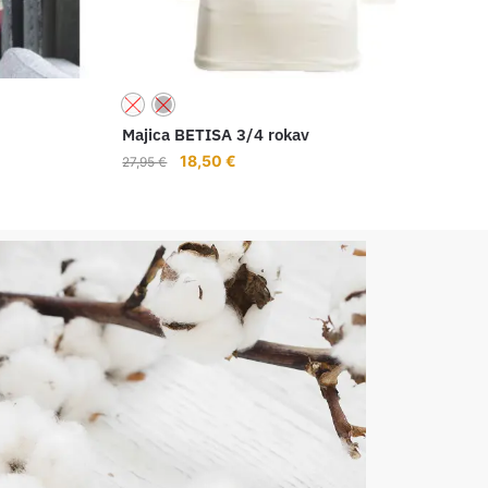
Majica BETISA 3/4 rokav
18,50
€
27,95
€