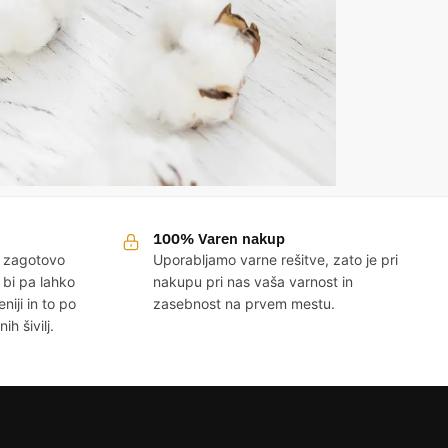
100% Varen nakup
v zagotovo
Uporabljamo varne rešitve, zato je pri
 bi pa lahko
nakupu pri nas vaša varnost in
eniji in to po
zasebnost na prvem mestu.
h šivilj.