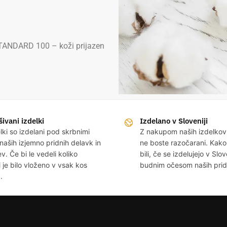
TANDARD 100 – koži prijazen
ivani izdelki
Izdelano v Sloveniji
elki so izdelani pod skrbnimi
Z nakupom naših izdelko
naših izjemno pridnih delavk in
ne boste razočarani. Kako
v. Če bi le vedeli koliko
bili, če se izdelujejo v Slov
i je bilo vloženo v vsak kos
budnim očesom naših pridni
.