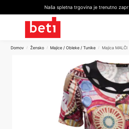
Naša spletna trgovina je trenutno zapr
Domov
Žensko
Majice / Obleke / Tunike
Majica MALČI
/
/
/