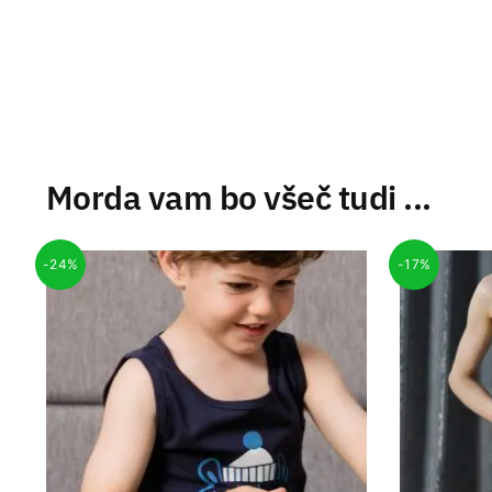
Morda vam bo všeč tudi ...
-24%
-17%