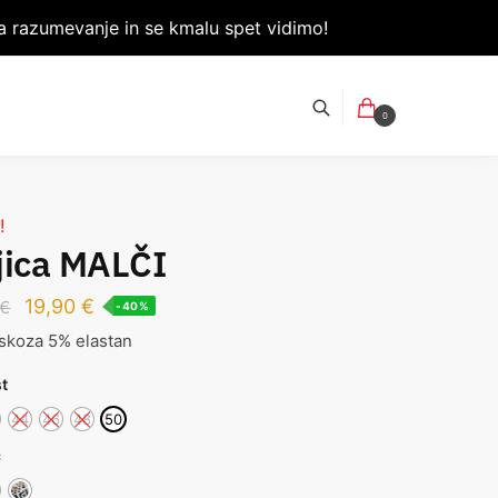
 razumevanje in se kmalu spet vidimo!
0
!
jica MALČI
19,90
€
€
-40%
skoza 5% elastan
st
44
46
48
50
c