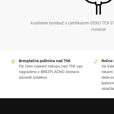
kvaliteten bombaž s certifikatom OEKO TEX S
material
Brezplačna poštnina nad 75€
Ročno š
Ob čisto vsakem nakupu nad 75€ vas
Vsi izd
nagradimo z BREZPLAČNO dostavo
rokami 
izbranih izdelkov.
delavce
ljubezn
oblačila