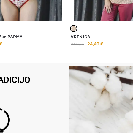
ačke PARMA
VRTNICA
€
24,40
€
34,90
€
ADICIJO