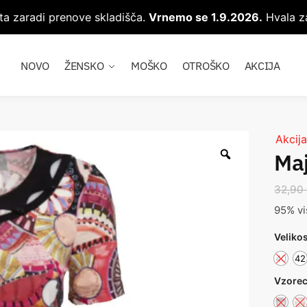
ta zaradi prenove skladišča.
Vrnemo se 1.9.2026.
Hvala za
NOVO
ŽENSKO
MOŠKO
OTROŠKO
AKCIJA
Akcija
Ma
32,90
95% vi
Veliko
40
42
Vzore