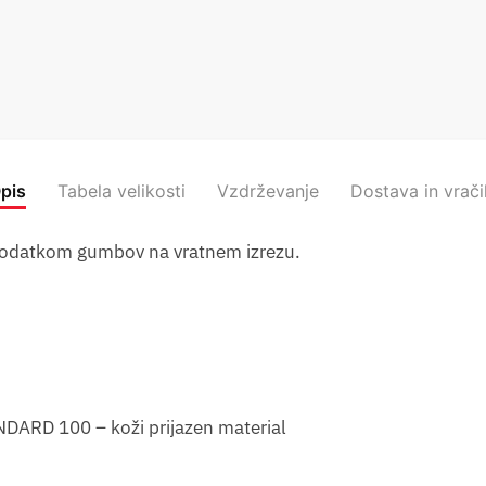
pis
Tabela velikosti
Vzdrževanje
Dostava in vrači
n dodatkom gumbov na vratnem izrezu.
NDARD 100 – koži prijazen material