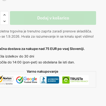
Dodaj v košarico
letna trgovina je trenutno zaprta zaradi prenove skladišča.
 se 1.9.2026. Hvala za razumevanje in se kmalu spet vidimo!
ačna dostava za nakupe nad 75 EUR po vsej Sloveniji.
čila izdelkov do 30 dni
očila do 14:00 (pon-pet) so obdelana še isti dan.
Varno nakupovanje