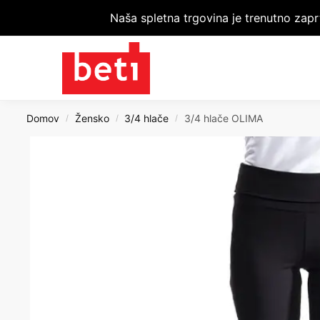
Naša spletna trgovina je trenutno zapr
Domov
Žensko
3/4 hlače
3/4 hlače OLIMA
/
/
/