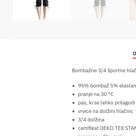
O
Bombažne 3/4 športne hlače z
95% bombaž 5% elasta
pranje na 30 °C
pas, ki se lahko prilagodi
vrvice na dolžini hlačnic
3/4 dolžina
certifikat OEKO TEX STA