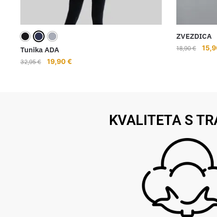
ZVEZDICA
15,
18,90
€
Tunika ADA
19,90
€
32,95
€
KVALITETA S TR