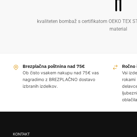
kvaliteten bombaž s certifikatom OEKO TEX S
material
Brezplačna poštnina nad 75€
Ročno š
Ob čisto vsakem nakupu nad 75€ vas
Vsi izd
nagradimo z BREZPLAČNO dostavo
rokami 
izbranih izdelkov.
delavce
ljubezn
oblačila
KONTAKT