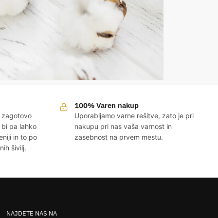
100% Varen nakup
v zagotovo
Uporabljamo varne rešitve, zato je pri
 bi pa lahko
nakupu pri nas vaša varnost in
eniji in to po
zasebnost na prvem mestu.
h šivilj.
NAJDETE NAS NA