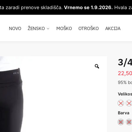
ta zaradi prenove skladišča.
Vrnemo se 1.9.2026.
Hvala za
NOVO
ŽENSKO
MOŠKO
OTROŠKO
AKCIJA
3/
22,5
95% b
Veliko
36
38
Barva