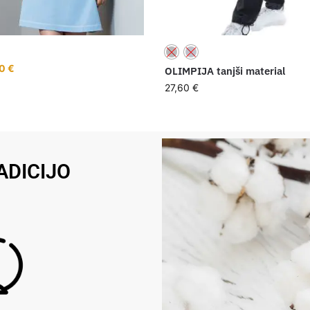
90
€
OLIMPIJA tanjši material
27,60
€
ADICIJO