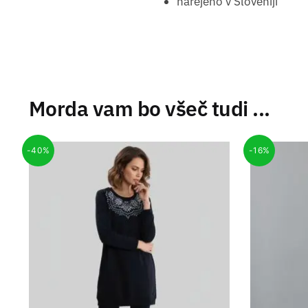
narejeno v Sloveniji
Morda vam bo všeč tudi ...
-40%
-16%