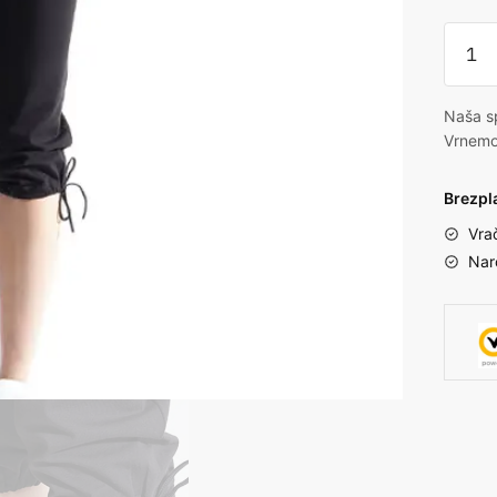
Naša sp
Vrnemo
Brezpl
Vra
Nar