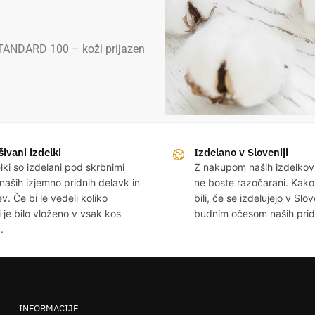
TANDARD 100 – koži prijazen
ivani izdelki
Izdelano v Sloveniji
elki so izdelani pod skrbnimi
Z nakupom naših izdelko
naših izjemno pridnih delavk in
ne boste razočarani. Kako
v. Če bi le vedeli koliko
bili, če se izdelujejo v Slov
i je bilo vloženo v vsak kos
budnim očesom naših pridni
.
INFORMACIJE