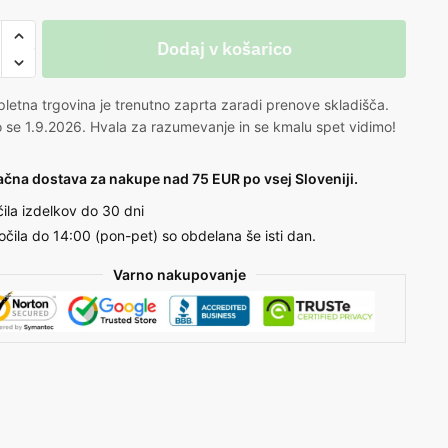
Dodaj v košarico
letna trgovina je trenutno zaprta zaradi prenove skladišča.
 se 1.9.2026. Hvala za razumevanje in se kmalu spet vidimo!
ačna dostava za nakupe nad 75 EUR po vsej Sloveniji.
čila izdelkov do 30 dni
očila do 14:00 (pon-pet) so obdelana še isti dan.
Varno nakupovanje