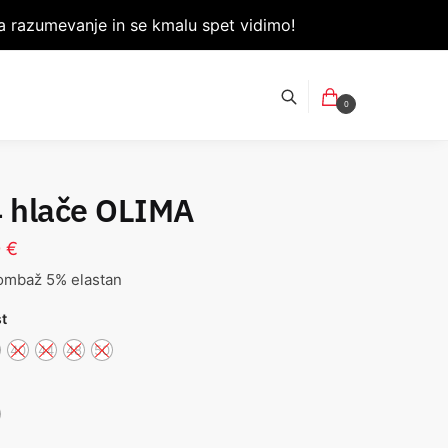
 razumevanje in se kmalu spet vidimo!
0
4 hlače OLIMA
0
€
ombaž 5% elastan
st
40
44
48
50