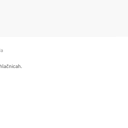
la
 hlačnicah.