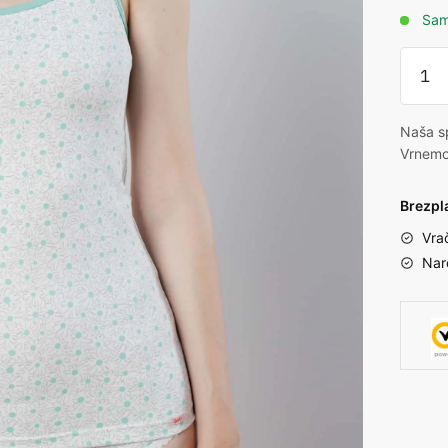
Sam
Naša sp
Vrnemo
Brezpl
Vra
Nar