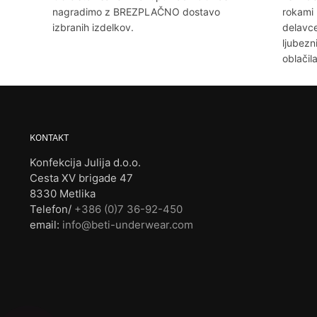
nagradimo z BREZPLAČNO dostavo
rokami 
izbranih izdelkov.
delavce
ljubezn
oblačila
KONTAKT
Konfekcija Julija d.o.o.
Cesta XV brigade 47
8330 Metlika
Telefon/
+386 (0)7 36-92-450
email:
info@beti-underwear.com