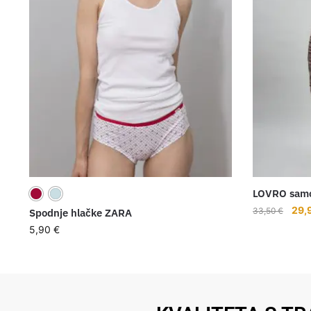
LOVRO samo 
29,
33,50
€
Spodnje hlačke ZARA
5,90
€