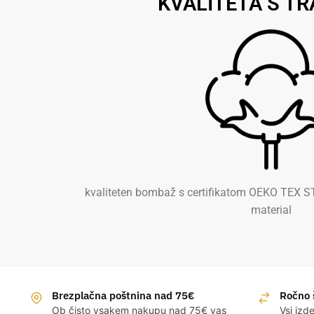
KVALITETA S TR
kvaliteten bombaž s certifikatom OEKO TEX S
material
Brezplačna poštnina nad 75€
Ročno š
Ob čisto vsakem nakupu nad 75€ vas
Vsi izd