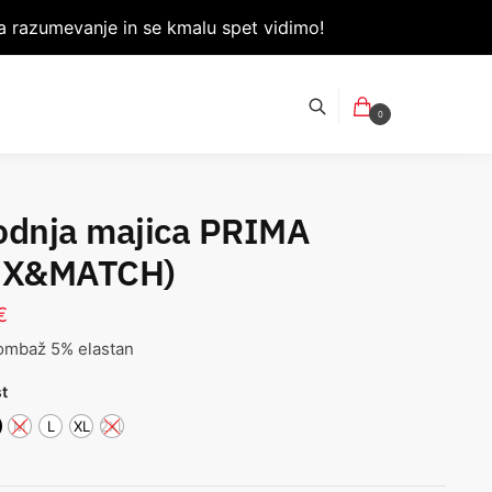
 razumevanje in se kmalu spet vidimo!
0
odnja majica PRIMA
IX&MATCH)
€
ombaž 5% elastan
st
M
L
XL
2XL