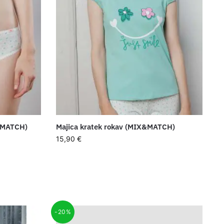
&MATCH)
Majica kratek rokav (MIX&MATCH)
15,90
€
-20%