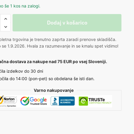
o še 1 kos na zalogi.
Dodaj v košarico
letna trgovina je trenutno zaprta zaradi prenove skladišča.
 se 1.9.2026. Hvala za razumevanje in se kmalu spet vidimo!
ačna dostava za nakupe nad 75 EUR po vsej Sloveniji.
čila izdelkov do 30 dni
očila do 14:00 (pon-pet) so obdelana še isti dan.
Varno nakupovanje