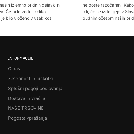
naših izjemno pridnih delavk in
ne boste razočarani. Kako
v. Če bi le vedeli koliko
bili, če se izdelujejo v Slov
i je bilo vloženo v vsak kos
budnim očesom naših pridni
.
INFORMACIJE
O nas
Zasebnost in piškotki
Splošni pogoji poslovanja
Dostava in vračila
NAŠE TRGOVINE
Pogosta vprašanja