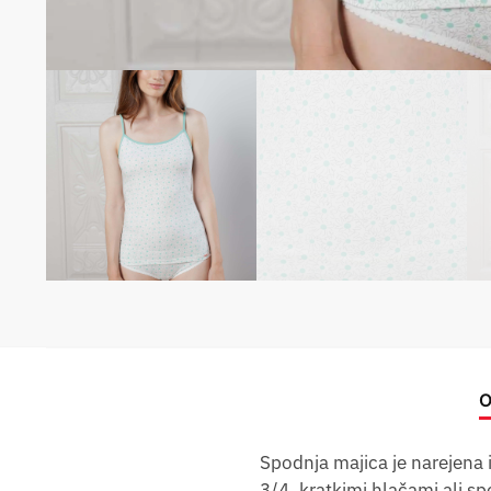
O
Spodnja majica je narejena 
3/4, kratkimi hlačami ali sp