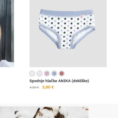
Spodnje hlačke ANIKA (dekliške)
3,90
€
4,90
€