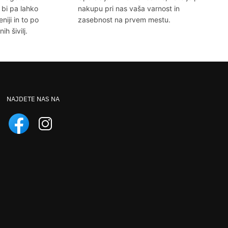
 bi pa lahko
nakupu pri nas vaša varnost in
eniji in to po
zasebnost na prvem mestu.
h šivilj.
NAJDETE NAS NA