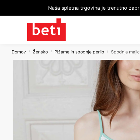
Naša spletna trgovina je trenutno zapr
Domov
Žensko
Pižame in spodnje perilo
Spodnja maji
/
/
/