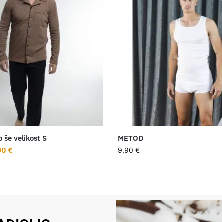
še velikost S
METOD
90
€
9,90
€