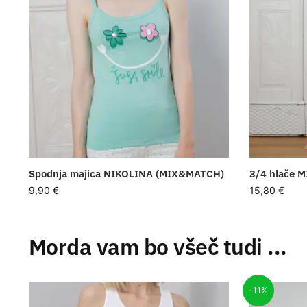
Spodnja majica NIKOLINA (MIX&MATCH)
3/4 hlače 
9,90
€
15,80
€
Morda vam bo všeč tudi ...
-11%