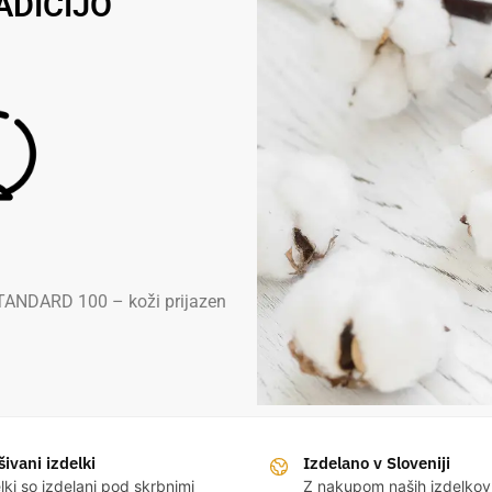
ADICIJO
TANDARD 100 – koži prijazen
ivani izdelki
Izdelano v Sloveniji
elki so izdelani pod skrbnimi
Z nakupom naših izdelko