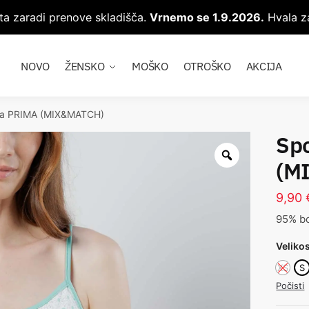
ta zaradi prenove skladišča.
Vrnemo se 1.9.2026.
Hvala za
NOVO
ŽENSKO
MOŠKO
OTROŠKO
AKCIJA
ca PRIMA (MIX&MATCH)
Sp
(M
9,90
95% b
Veliko
XS
S
Počisti