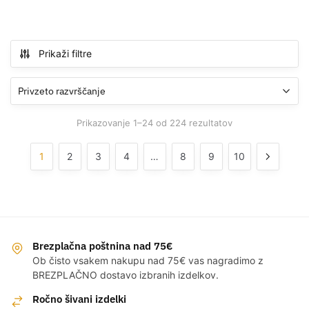
Prikaži filtre
Prikazovanje 1–24 od 224 rezultatov
1
2
3
4
…
8
9
10
Brezplačna poštnina nad 75€
Ob čisto vsakem nakupu nad 75€ vas nagradimo z
BREZPLAČNO dostavo izbranih izdelkov.
Ročno šivani izdelki