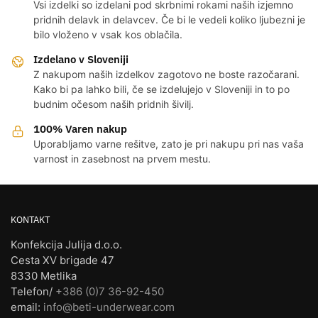
Vsi izdelki so izdelani pod skrbnimi rokami naših izjemno
pridnih delavk in delavcev. Če bi le vedeli koliko ljubezni je
bilo vloženo v vsak kos oblačila.
Izdelano v Sloveniji
Z nakupom naših izdelkov zagotovo ne boste razočarani.
Kako bi pa lahko bili, če se izdelujejo v Sloveniji in to po
budnim očesom naših pridnih šivilj.
100% Varen nakup
Uporabljamo varne rešitve, zato je pri nakupu pri nas vaša
varnost in zasebnost na prvem mestu.
KONTAKT
Konfekcija Julija d.o.o.
Cesta XV brigade 47
8330 Metlika
Telefon/
+386 (0)7 36-92-450
email:
info@beti-underwear.com