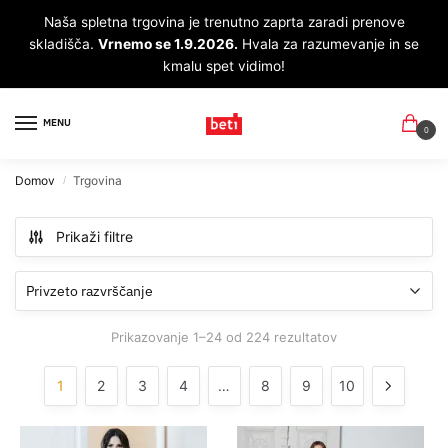
Skip
Skip
Naša spletna trgovina je trenutno zaprta zaradi prenove
to
to
skladišča.
Vrnemo se 1.9.2026.
Hvala za razumevanje in se
navigation
content
kmalu spet vidimo!
MENU
0
Domov
Trgovina
/
Prikaži filtre
Prikazovanje 1–24 od 224 rezultatov
1
2
3
4
…
8
9
10