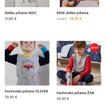
Deška pižama NIKI
ERIK deška pižama
Izvirna
Trenutna
27,80
€
18,30
€
22,90
€
cena
cena
je
je:
bila:
18,30 €.
22,90 €.
NOVO
Fantovska pižama OLIVER
Fantovska pižama ŽAN
29,90
€
29,90
€