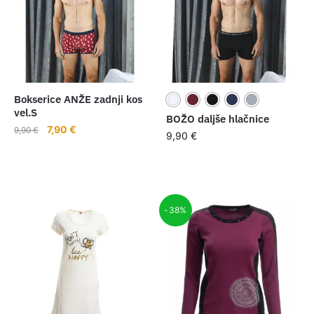
Bokserice ANŽE zadnji kos
vel.S
BOŽO daljše hlačnice
Izvirna
Trenutna
7,90
€
9,90
€
9,90
€
cena
cena
je
je:
bila:
7,90 €.
9,90 €.
-38%