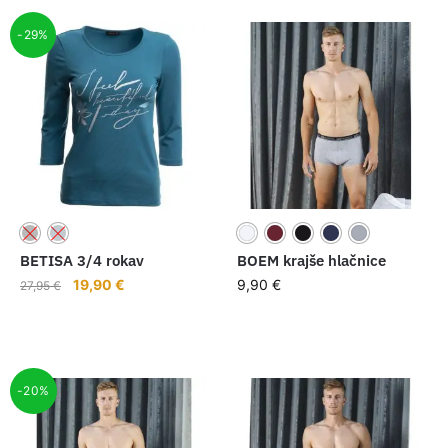
33,95 €.
-29%
BETISA 3/4 rokav
BOEM krajše hlačnice
Izvirna
Trenutna
19,90
€
9,90
€
27,95
€
cena
cena
je
je:
bila:
19,90 €.
27,95 €.
-20%