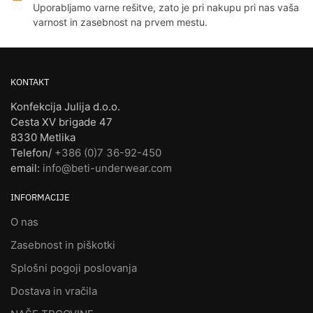
Uporabljamo varne rešitve, zato je pri nakupu pri nas vaša
varnost in zasebnost na prvem mestu.
KONTAKT
Konfekcija Julija d.o.o.
Cesta XV brigade 47
8330 Metlika
Telefon/
+386 (0)7 36-92-450
email:
info@beti-underwear.com
INFORMACIJE
O nas
Zasebnost in piškotki
Splošni pogoji poslovanja
Dostava in vračila