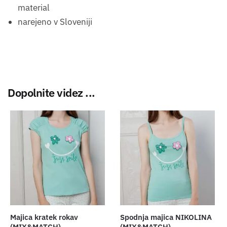
material
narejeno v Sloveniji
Dopolnite videz ...
Majica kratek rokav
Spodnja majica NIKOLINA
(MIX&MATCH)
(MIX&MATCH)