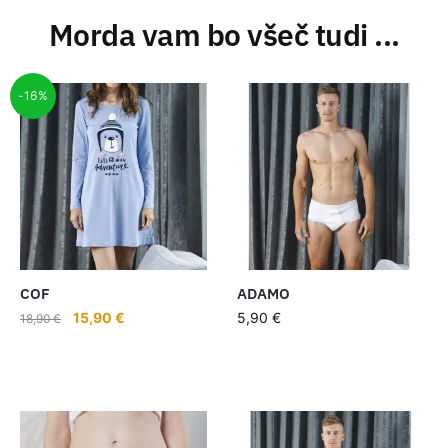
Morda vam bo všeč tudi ...
-16%
COF
ADAMO
15,90
€
5,90
€
18,90
€