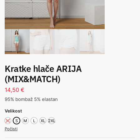
Kratke hlače ARIJA
(MIX&MATCH)
14,50
€
95% bombaž 5% elastan
Velikost
XS
S
M
L
XL
2XL
Počisti