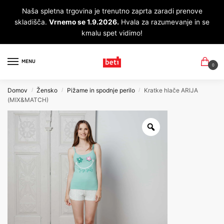
Naša spletna trgovina je trenutno zaprta zaradi prenove
skladišča.
Vrnemo se 1.9.2026.
Hvala za razumevanje in se
kmalu spet vidimo!
MENU
0
Domov
Žensko
Pižame in spodnje perilo
Kratke hlače ARIJA
/
/
/
(MIX&MATCH)