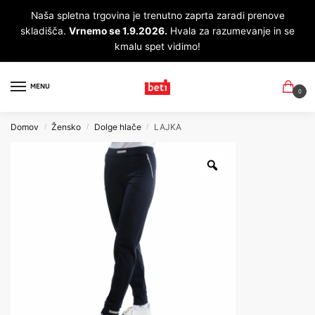
Naša spletna trgovina je trenutno zaprta zaradi prenove
skladišča.
Vrnemo se 1.9.2026.
Hvala za razumevanje in se
kmalu spet vidimo!
MENU
0
Domov
Žensko
Dolge hlače
LAJKA
/
/
/