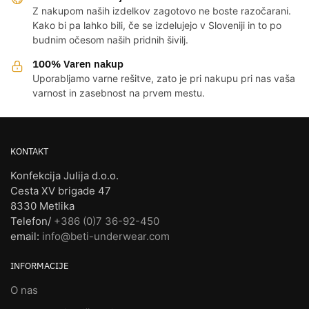
Z nakupom naših izdelkov zagotovo ne boste razočarani.
Kako bi pa lahko bili, če se izdelujejo v Sloveniji in to po
budnim očesom naših pridnih šivilj.
100% Varen nakup
Uporabljamo varne rešitve, zato je pri nakupu pri nas vaša
varnost in zasebnost na prvem mestu.
KONTAKT
Konfekcija Julija d.o.o.
Cesta XV brigade 47
8330 Metlika
Telefon/
+386 (0)7 36-92-450
email:
info@beti-underwear.com
INFORMACIJE
O nas