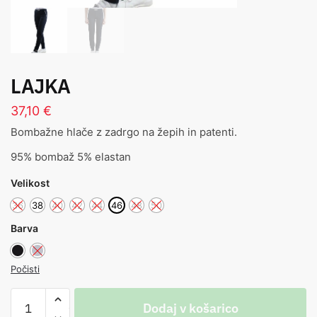
LAJKA
37,10
€
Bombažne hlače z zadrgo na žepih in patenti.
95% bombaž 5% elastan
Velikost
36
38
40
42
44
46
48
50
Barva
Počisti
Dodaj v košarico