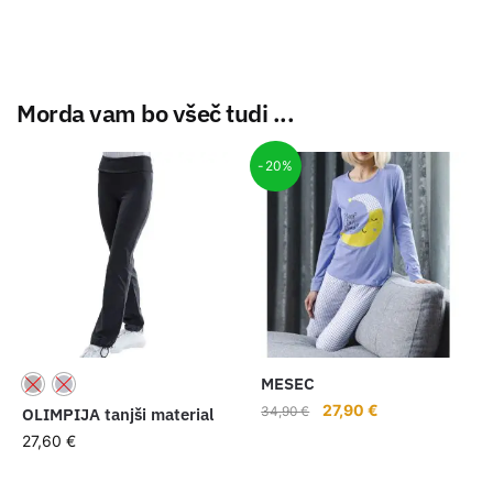
Morda vam bo všeč tudi ...
-20%
MESEC
27,90
€
34,90
€
OLIMPIJA tanjši material
27,60
€