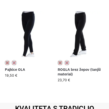
Pajkice OLA
ROGLA brez žepov (tanjši
material)
19,50
€
23,70
€
KVALITETA S TRADICIJO